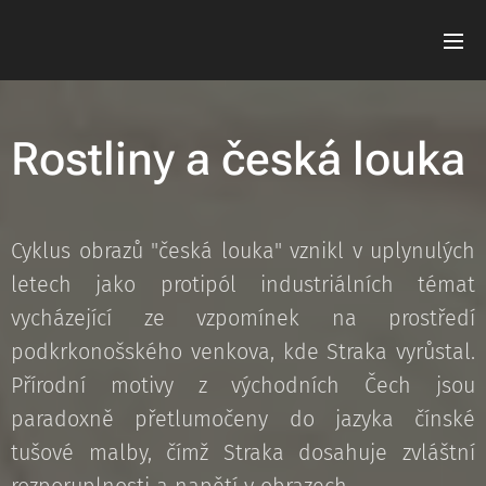
Rostliny a česká louka
Cyklus obrazů "česká louka" vznikl v uplynulých
letech jako protipól industriálních témat
vycházející ze vzpomínek na prostředí
podkrkonošského venkova, kde Straka vyrůstal.
Přírodní motivy z východních Čech jsou
paradoxně přetlumočeny do jazyka čínské
tušové malby, čímž Straka dosahuje zvláštní