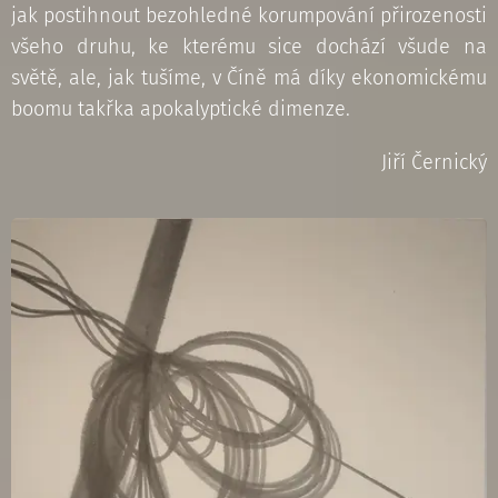
jak postihnout bezohledné korumpování přirozenosti
všeho druhu, ke kterému sice dochází všude na
světě, ale, jak tušíme, v Číně má díky ekonomickému
boomu takřka apokalyptické dimenze.
Jiří Černický