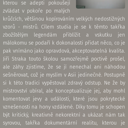
kterou se adepti pokoušejí
zvládat v pokoře po malých
krůčcích, většinou kopírováním velkých nedostižných
vzorů - mistrů. Cílem studia je se k těmto takřka
zbožštělým legendám přiblížit a vskutku jen
málokomu se podaří k dokonalosti přidat něco, co je
pak vnímáno jako opravdová, akceptovatelná kvalita.
Jiří Straka touto školou samozřejmě poctivě prošel,
ale záhy zjistíme, že se jí nenechal ani náhodou
sešněrovat, což je myslím v Asii jedinečné. Postupně
si k této tradici vypěstoval zdravý odstup. Ne že by
mistrovství ubíral, ale konceptualizuje jej, aby mohl
komentovat jevy a události, které jsou pokrytecké
vznešenosti na hony vzdálené. Díky tomu je schopen
být kritický, kreativně nekorektní a ukázat nám tak
syrovou, takřka dokumentární realitu, kterou je