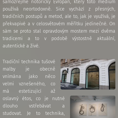
samozřejmě notorický Evropan, který toto médium
používá neortodoxně. Sice vychází z přesných,
tradičních postupů a metod, ale to, jak je využívá, je
překvapivé a v celosvětovém měřítku jedinečné. On
sám se proto stal opravdovým mostem mezi dvěma
tradicemi a to v podobě výstostně aktuální,
autentické a živé.
Tradiční technika tušové
malby je obecně
vnímána jako něco
velmi vznešeného, co
má estetizující až
oslavný étos, co je nutné
dlouho vstřebávat a
studovat. Je to technika,