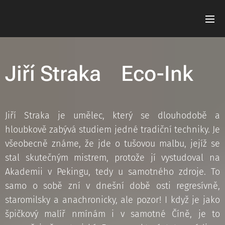
Jiří Straka Eco-Ink
Jiří Straka je umělec, který se dlouhodobě a
hloubkově zabývá studiem jedné tradiční techniky. Je
všeobecně známe, že jde o tušovou malbu, jejíž se
stal skutečným mistrem, protože jí vystudoval na
Akademii v Pekingu, tedy u samotného zdroje. To
samo o sobě zní v dnešní době osti regresívně,
staromilsky a anachronicky, ale pozor! I když je jako
špičkový malíř nmínám i v samotné Číně, je to