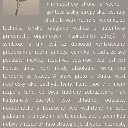
minimalisticky strohé a věcné -
igelitová taška, střepy skla, ostnatý
drát... Je však nutné si vědomit, že
technika čínské kaligrafie vychází z autenticky
přírodních, organických inspiračních zdrojů. V
symbióze s tím byli až doposud vyhledávané
především přírodní náměty. Technika je tudíž ze své
podstaty měkká, rozpíjivá, většinou bez ostrých
kontur, linka není nikdy absolutně rovná, má
tendenci se stáčet. A právě proto si Straka vytkl
nadlidský úkol zachytit tvary, které jsou v přímém
rozporu toho, co bývá tradičně zobrazováno. Jak
kaligraficky zachytit tyto chladné, odtažité,
neautentické a bezduché věci vychrlené na svět
globálním průmyslem? Jak to udělat, aby s technikou
nebyly v rozporu? Tato strategie je chytrou možností,