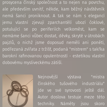
prosycena čínský společnost a to nejen na povrchu,
ale především uvnitř, někde, kam běžný návštěvník
nemá šanci proniknout. A tak se nám s elegancí
jemu vlastní zjevují zparchantělí ubozí čoklové,
potulující se po periferiích velkoměst, kam se
nemáme šanci vůbec dostat, děvky, skryté v útrobách
pajzlů, o nichž jsme doposud neměli ani ponětí,
podřezaná zvířata z tržišť, podaná "mistrem" s takřka
barokní rafinovanou opulentností - estetikou vlastní
dobovému mysliveckému zátiší.
Nejnovější výstava "mistra
čínského tušového industriálu"
jde ve své syrovosti ještě dál.
Autor doslova testuje meze této
techniky. Náměty jsou skoro