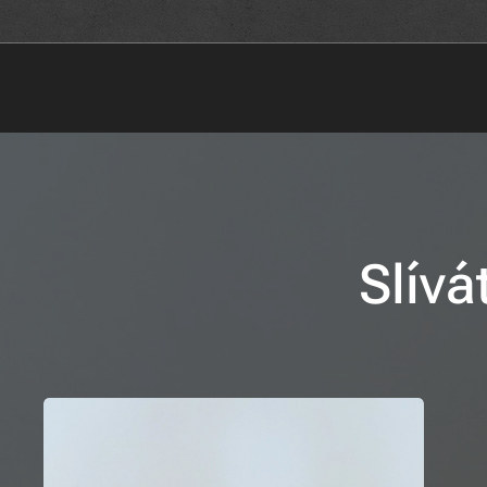
Slívá